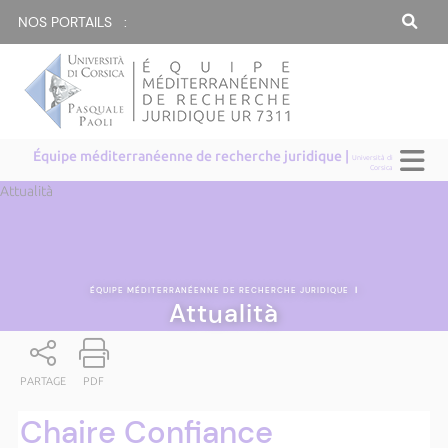
NOS PORTAILS :
Équipe méditerranéenne de recherche juridique |
Università di
Corsica
Attualità
ÉQUIPE MÉDITERRANÉENNE DE RECHERCHE JURIDIQUE
|
Attualità
PARTAGE
PDF
Chaire Confiance