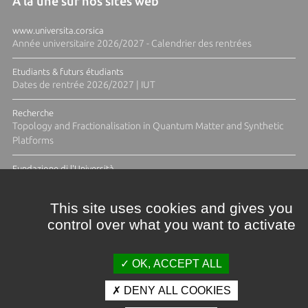
A la une sur nos sites web
www.universita.corsica
Année universitaire 2026/2027 - Calendrier des rentrées
Etudiants & futurs étudiants
Dates de rentrée 2026/2027 | IUT
Recherche
Topology and Fractionalisation in Quantum Matter and Synthetic
Platforms
Fundazione di l'Università
Résidence Ange Tomasi "Lagune and Zeste" avec la photographe
Diane Moulenc
This site uses cookies and gives you
control over what you want to activate
TOUTES LES ACTUS
OK, ACCEPT ALL
DENY ALL COOKIES