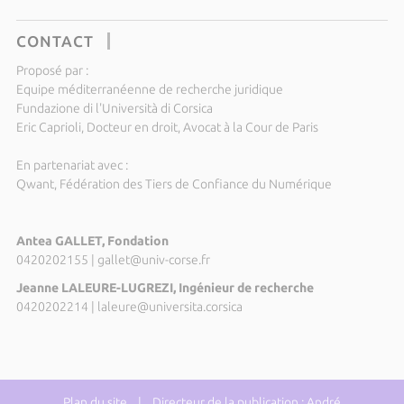
CONTACT
Proposé par :
Equipe méditerranéenne de recherche juridique
Fundazione di l'Università di Corsica
Eric Caprioli, Docteur en droit, Avocat à la Cour de Paris
En partenariat avec :
Qwant, Fédération des Tiers de Confiance du Numérique
Antea GALLET, Fondation
0420202155
|
gallet@univ-corse.fr
Jeanne LALEURE-LUGREZI, Ingénieur de recherche
0420202214
|
laleure@universita.corsica
Plan du site
| Directeur de la publication : André