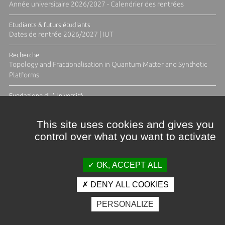
Année universitaire 2026/2027 - Calendrier des rentrées
Etudiants & futurs étudiants
Dates de rentrée 2026/2027 | IUT
Recherche
Topology and Fractionalisation in Quantum Matter and Synthetic
Platforms
Fundazione di l'Università
Résidence Ange Tomasi "Lagune and Zeste" avec la photographe
Diane Moulenc
This site uses cookies and gives you
control over what you want to activate
TOUTES LES ACTUS
OK, ACCEPT ALL
DENY ALL COOKIES
Crédits et mentions légales
PERSONALIZE
Contacts
Plan d'accès
Espace presse
Photothèque
Recrutement
Marchés publics