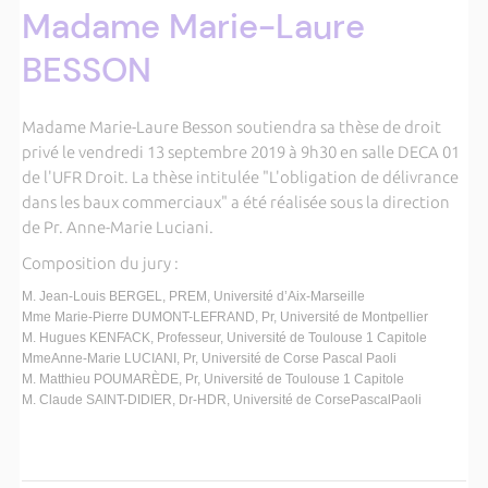
Madame Marie-Laure
BESSON
Madame Marie-Laure Besson soutiendra sa thèse de droit
privé le vendredi 13 septembre 2019 à 9h30 en salle DECA 01
de l'UFR Droit. La thèse intitulée "L'obligation de délivrance
dans les baux commerciaux" a été réalisée sous la direction
de Pr. Anne-Marie Luciani.
Composition du jury :
M. Je
an
-
Louis BERGEL, PREM
, Université d’Aix
-
Marseille
Mme Mari
e
-
Pierre DUMONT
-
LEFRAND, Pr
, Université de Montpellier
M. Hugues KENFACK, Professeur, Un
iversité de
Toulouse 1 Capitole
Mme
Anne
-
Marie LUCIANI, Pr
, U
niversité de Corse Pascal Paoli
M. Matthieu POUMARÈDE, P
r, Un
iversité de Toulouse 1 Capitole
M. Claude SA
INT
-
DIDIER, Dr
-
HDR, Université de Corse
Pascal
Paoli