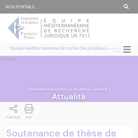
NOS PORTAILS :
Équipe méditerranéenne de recherche juridique |
Università di
Corsica
Attualità
ÉQUIPE MÉDITERRANÉENNE DE RECHERCHE JURIDIQUE
|
Attualità
PARTAGE
PDF
Soutenance de thèse de