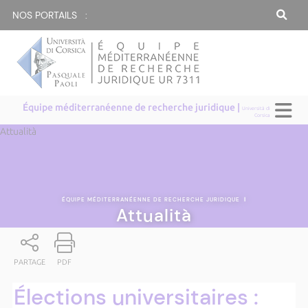
NOS PORTAILS :
Équipe méditerranéenne de recherche juridique |
Università di
Corsica
Attualità
ÉQUIPE MÉDITERRANÉENNE DE RECHERCHE JURIDIQUE
|
Attualità
PARTAGE
PDF
Élections universitaires :