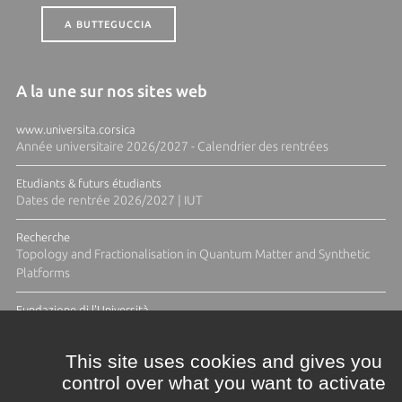
A BUTTEGUCCIA
A la une sur nos sites web
www.universita.corsica
Année universitaire 2026/2027 - Calendrier des rentrées
Etudiants & futurs étudiants
Dates de rentrée 2026/2027 | IUT
Recherche
Topology and Fractionalisation in Quantum Matter and Synthetic
Platforms
Fundazione di l'Università
Résidence Ange Tomasi "Lagune and Zeste" avec la photographe
Diane Moulenc
This site uses cookies and gives you
control over what you want to activate