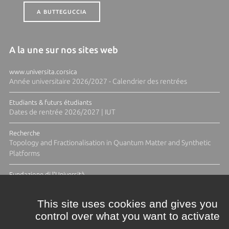
A BUTTEGUCCIA
A la une sur nos sites web
www.universita.corsica
Année universitaire 2026/2027 - Calendrier des rentrées
Etudiants & futurs étudiants
Dates de rentrée 2026/2027 | IUT
Recherche
Topology and Fractionalisation in Quantum Matter and Synthetic
Platforms
Fundazione di l'Università
Résidence Ange Tomasi "Lagune and Zeste" avec la photographe
Diane Moulenc
This site uses cookies and gives you
control over what you want to activate