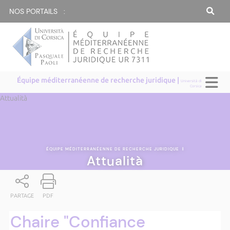
NOS PORTAILS :
Équipe méditerranéenne de recherche juridique |
Università di
Corsica
Attualità
ÉQUIPE MÉDITERRANÉENNE DE RECHERCHE JURIDIQUE
|
Attualità
PARTAGE
PDF
Chaire "Confiance