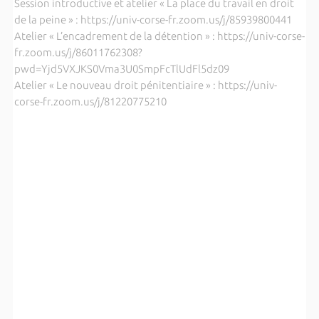
Session introductive et atelier « La place du travail en droit
de la peine » : https://univ-corse-fr.zoom.us/j/85939800441
Atelier « L’encadrement de la détention » : https://univ-corse-
fr.zoom.us/j/86011762308?
pwd=Yjd5VXJKS0Vma3U0SmpFcTlUdFl5dz09
Atelier « Le nouveau droit pénitentiaire » : https://univ-
corse-fr.zoom.us/j/81220775210