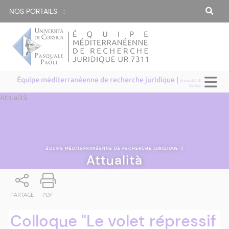
NOS PORTAILS :
Équipe méditerranéenne de recherche juridique |
Università di
Corsica
Attualità
ÉQUIPE MÉDITERRANÉENNE DE RECHERCHE JURIDIQUE
|
Attualità
PARTAGE
PDF
Colloque "Le volet répressif