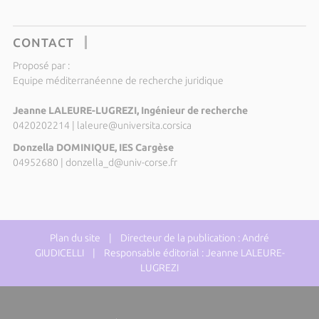
CONTACT
Proposé par :
Equipe méditerranéenne de recherche juridique
Jeanne LALEURE-LUGREZI, Ingénieur de recherche
0420202214
|
laleure@universita.corsica
Donzella DOMINIQUE, IES Cargèse
04952680
|
donzella_d@univ-corse.fr
Plan du site
| Directeur de la publication : André
GIUDICELLI | Responsable éditorial : Jeanne LALEURE-
LUGREZI