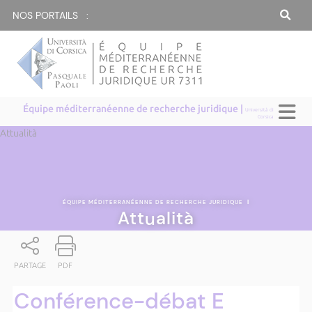
NOS PORTAILS :
Équipe méditerranéenne de recherche juridique |
Università di
Corsica
Attualità
ÉQUIPE MÉDITERRANÉENNE DE RECHERCHE JURIDIQUE
|
Attualità
PARTAGE
PDF
Conférence-débat E