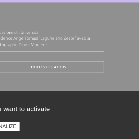
azione di l'Università
idence Ange Tomasi "Lagune and Zeste" avec la
tographe Diane Moulenc
TOUTES LES ACTUS
 want to activate
NALIZE
presse
Photothèque
Recrutement
Marchés publics