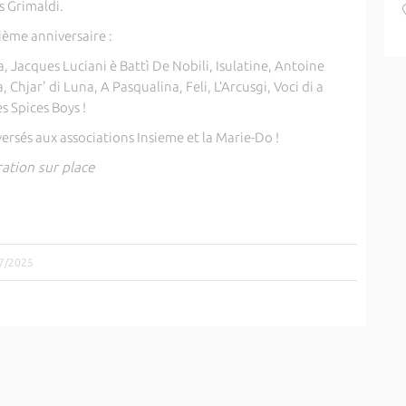
s Grimaldi.
ème anniversaire :
, Jacques Luciani è Battì De Nobili, Isulatine, Antoine
, Chjar' di Luna, A Pasqualina, Feli, L’Arcusgi, Voci di a
s Spices Boys !
versés aux associations Insieme et la Marie-Do !
ration sur place
07/2025