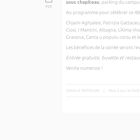
sous chapiteau
, parking du campu
PDF
Au programme pour célébrer ce 40i
Chjami Aghjalesi, Patrizia Gattaceca
Ciosi, I Mantini, Altagna, L’Alma Viva
Gravona, Canta u populu corsu et le
Les bénéfices de la soirée seront re
Entrée gratuite, buvette et restau
Venite numerosi !
CAMILLE RAPOLANI
|
Mise à jour le 04/