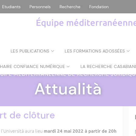
Etudiants
Personnels
Recherche
Fondation
Équipe méditerranéenne 
LES PUBLICATIONS
LES FORMATIONS ADOSSÉES
CHAIRE CONFIANCE NUMÉRIQUE
LA RECHERCHE CASABIAN
UIPE MÉDITERRANÉENNE DE RECHERCHE JURIDIQ
Attualità
rt de clôture
 l'Università aura lieu
mardi 24 mai 2022 à partir de 20h