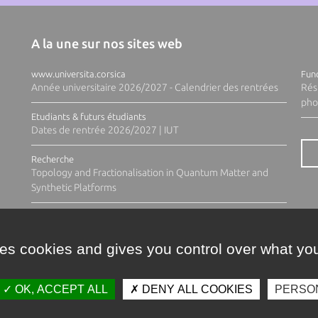
A la une sur nos sites web
www.universita.corsica
Fund
Année universitaire 2026/2027 - Calendrier des rentrées
Rés
pho
Etudiants & futurs étudiants
Dates de rentrée 2026/2027 | IUT
Recherche
Topology and Fractionalisation in Quantum Matter and
Synthetic Platforms
ses cookies and gives you control over what you
OK, ACCEPT ALL
DENY ALL COOKIES
PERSO
Contacts
Plan d'accès
Espace 