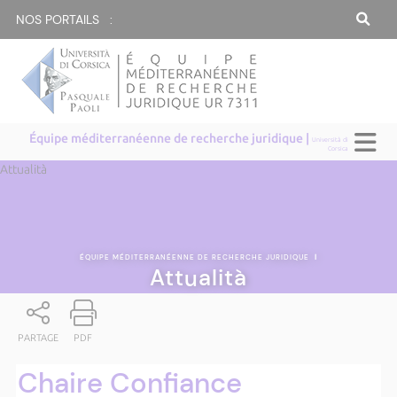
NOS PORTAILS :
Équipe méditerranéenne de recherche juridique |
Università di
Corsica
Attualità
ÉQUIPE MÉDITERRANÉENNE DE RECHERCHE JURIDIQUE
|
Attualità
PARTAGE
PDF
Chaire Confiance