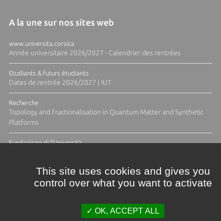
A la une sur nos sites web
www.universita.corsica
Année universitaire 2026/2027 - Calendrier des rentrées
Etudiants & futurs étudiants
Dates de rentrée 2026/2027 | IUT
Recherche
Topology and Fractionalisation in Quantum Matter and Synthetic
Platforms
Fundazione di l'Università
Résidence Ange Tomasi "Lagune and Zeste" avec la photographe
Diane Moulenc
This site uses cookies and gives you
control over what you want to activate
TOUTES LES ACTUS
OK, ACCEPT ALL