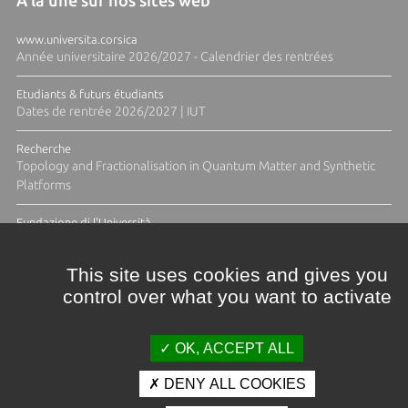
A la une sur nos sites web
www.universita.corsica
Année universitaire 2026/2027 - Calendrier des rentrées
Etudiants & futurs étudiants
Dates de rentrée 2026/2027 | IUT
Recherche
Topology and Fractionalisation in Quantum Matter and Synthetic
Platforms
Fundazione di l'Università
Résidence Ange Tomasi "Lagune and Zeste" avec la photographe
Diane Moulenc
This site uses cookies and gives you
control over what you want to activate
TOUTES LES ACTUS
OK, ACCEPT ALL
DENY ALL COOKIES
Crédits et mentions légales