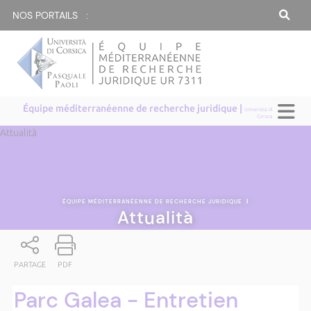
NOS PORTAILS :
Équipe méditerranéenne de recherche juridique |
Università di
Corsica
Attualità
ÉQUIPE MÉDITERRANÉENNE DE RECHERCHE JURIDIQUE
|
Attualità
PARTAGE
PDF
Parc Galea - Entretien