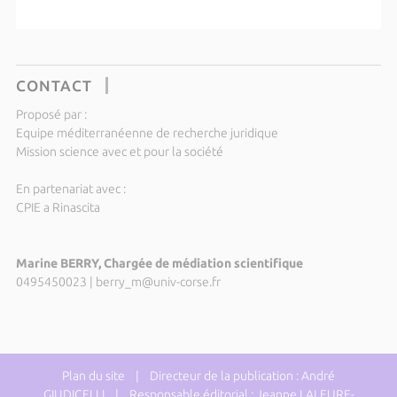
CONTACT
Proposé par :
Equipe méditerranéenne de recherche juridique
Mission science avec et pour la société
En partenariat avec :
CPIE a Rinascita
Marine BERRY, Chargée de médiation scientifique
0495450023
|
berry_m@univ-corse.fr
Plan du site
| Directeur de la publication : André
GIUDICELLI | Responsable éditorial : Jeanne LALEURE-