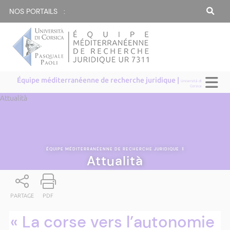
NOS PORTAILS :
Équipe méditerranéenne de recherche juridique |
Università di
Corsica
Attualità
ÉQUIPE MÉDITERRANÉENNE DE RECHERCHE JURIDIQUE
|
Attualità
PARTAGE
PDF
« La corse vers l’autonomie