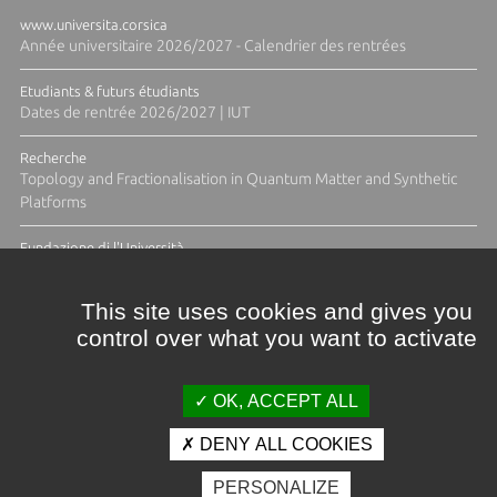
www.universita.corsica
Année universitaire 2026/2027 - Calendrier des rentrées
Etudiants & futurs étudiants
Dates de rentrée 2026/2027 | IUT
Recherche
Topology and Fractionalisation in Quantum Matter and Synthetic
Platforms
Fundazione di l'Università
Résidence Ange Tomasi "Lagune and Zeste" avec la photographe
Diane Moulenc
This site uses cookies and gives you
control over what you want to activate
TOUTES LES ACTUS
OK, ACCEPT ALL
DENY ALL COOKIES
Crédits et mentions légales
PERSONALIZE
Contacts
Plan d'accès
Espace presse
Photothèque