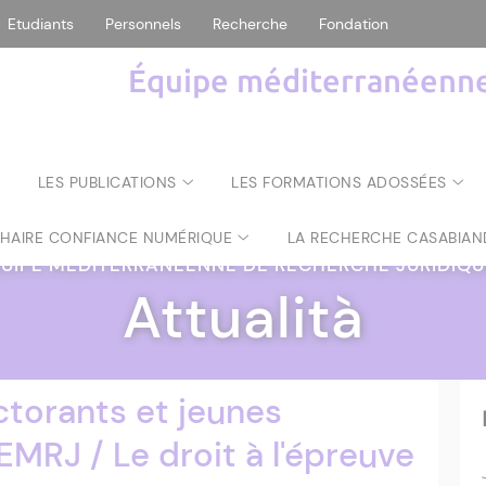
Etudiants
Personnels
Recherche
Fondation
Équipe méditerranéenne 
LES PUBLICATIONS
LES FORMATIONS ADOSSÉES
CHAIRE CONFIANCE NUMÉRIQUE
LA RECHERCHE CASABIAN
UIPE MÉDITERRANÉENNE DE RECHERCHE JURIDIQ
Attualità
torants et jeunes
EMRJ / Le droit à l'épreuve