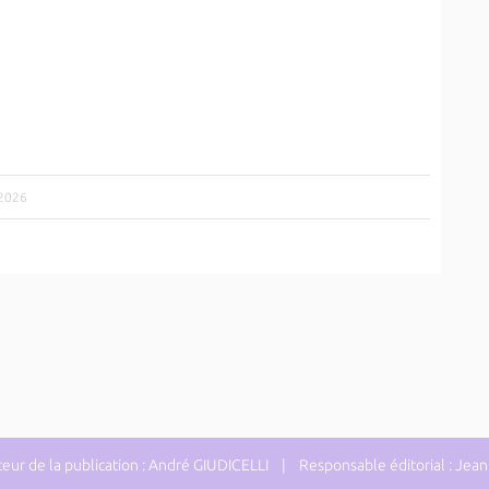
/2026
ur de la publication : André GIUDICELLI | Responsable éditorial : J