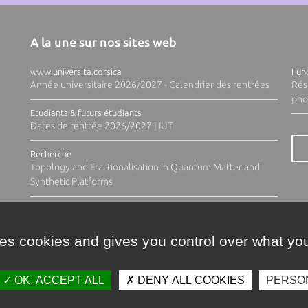
A la une sur nos sites web
www.universita.corsica
Fund
Année universitaire 2026/2027 - Calendrier des rentrées
Rés
pho
Etudiants & futurs étudiants
Dates de rentrée 2026/2027 | IUT
Recherche
Topology and Fractionalisation in Quantum Matter and
Synthetic Platforms
ses cookies and gives you control over what you
OK, ACCEPT ALL
DENY ALL COOKIES
PERSO
Contacts
Plan d'accès
Espace 