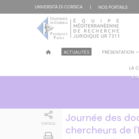
Attualità
UNIVERSITÀ DI CORSICA
|
NOS PORTAILS :
ACTUALITÉS
PRÉSENTATION
LA 
ÉQ
Journée des doc
PARTAGE
chercheurs de l'