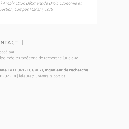
Amphi Ettori Bâtiment de Droit, Economie et
Gestion, Campus Mariani, Corti
ONTACT
posé par :
ipe méditerranéenne de recherche juridique
nne LALEURE-LUGREZI, Ingénieur de recherche
0202214
|
laleure@universita.corsica