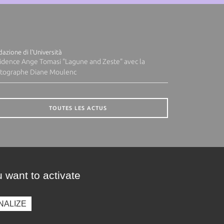
azione di l'Università
idence Ange Tomasi "Lagune and Zeste" avec la
tographe Diane Moulenc
TOUTES LES ACTUS
 want to activate
NALIZE
presse
Photothèque
Recrutement
Marchés publics