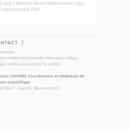
Salle 5 Bâtiment Desanti (administration | BU),
Campus Grimaldi, Corti
ONTACT
posé par :
ipe méditerranéenne de recherche juridique
ion science avec et pour la société
ovic LEANDRI, Coordinateur et médiateur de
ture scientifique
6130611
|
leandri_l@univ-corse.fr