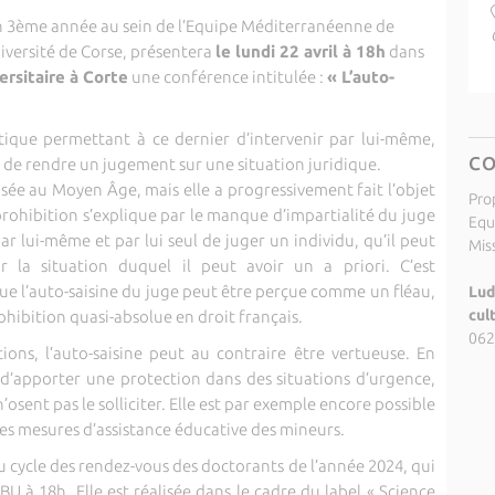
n 3ème année au sein de l’Equipe Méditerranéenne de
iversité de Corse, présentera
le lundi 22 avril à 18h
dans
ersitaire à Corte
une conférence intitulée :
« L’auto-
atique permettant à ce dernier d’intervenir par lui-même,
C
de rendre un jugement sur une situation juridique.
isée au Moyen Âge, mais elle a progressivement fait l’objet
Pro
 prohibition s’explique par le manque d’impartialité du juge
Equ
ar lui-même et par lui seul de juger un individu, qu’il peut
Miss
r la situation duquel il peut avoir un a priori. C’est
ue l’auto-saisine du juge peut être perçue comme un fléau,
Lud
cul
ohibition quasi-absolue en droit français.
062
ions, l’auto-saisine peut au contraire être vertueuse. En
 d’apporter une protection dans des situations d’urgence,
’osent pas le solliciter. Elle est par exemple encore possible
es mesures d’assistance éducative des mineurs.
du cycle des rendez-vous des doctorants de l’année 2024, qui
BU à 18h. Elle est réalisée dans le cadre du label « Science