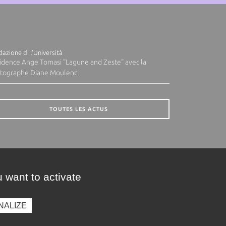
azione di l'Università
idence Ange Tomasi "Lagune and Zeste" avec la
tographe Diane Moulenc
TOUTES LES ACTUS
 want to activate
NALIZE
presse
Photothèque
Recrutement
Marchés publics