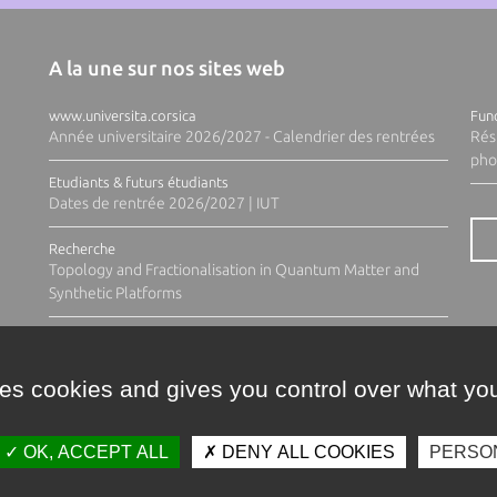
A la une sur nos sites web
www.universita.corsica
Fund
Année universitaire 2026/2027 - Calendrier des rentrées
Rés
pho
Etudiants & futurs étudiants
Dates de rentrée 2026/2027 | IUT
Recherche
Topology and Fractionalisation in Quantum Matter and
Synthetic Platforms
ses cookies and gives you control over what you
OK, ACCEPT ALL
DENY ALL COOKIES
PERSO
Contacts
Plan d'accès
Espace 