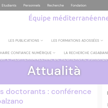
Etudiants
Personnels
Recherche
Fondation
Équipe méditerranéenne 
LES PUBLICATIONS
LES FORMATIONS ADOSSÉES
CHAIRE CONFIANCE NUMÉRIQUE
LA RECHERCHE CASABIAN
UIPE MÉDITERRANÉENNE DE RECHERCHE JURIDIQ
Attualità
 doctorants : conférence
balzano