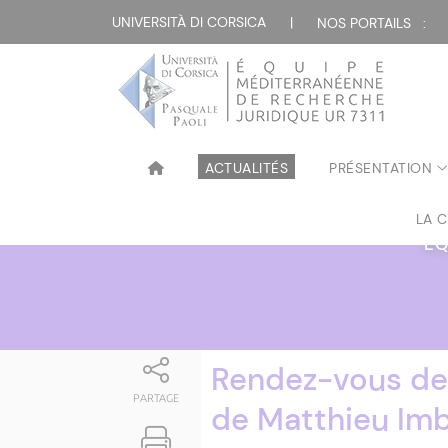
Attualità
UNIVERSITÀ DI CORSICA
|
NOS PORTAILS :
ACTUALITÉS
PRÉSENTATION
LA 
ÉQ
Rendez-vous des
PARTAGE
de Matthieu Im