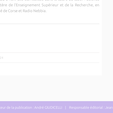
stère de l’Enseignement Supérieur et de la Recherche, en
é de Corse et Radio Nebbia.
024
ur de la publication : André GIUDICELLI | Responsable éditorial : J